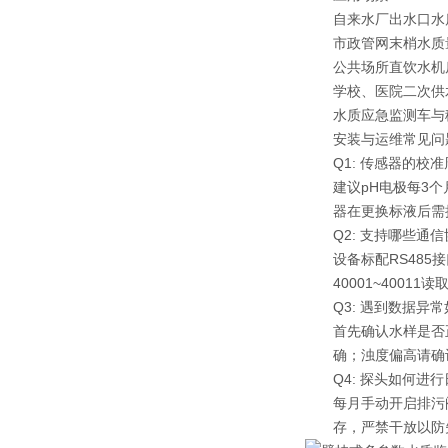
自来水厂出水口水
市政管网末梢水质
公共场所直饮水机
学校、医院二次供
水质应急监测车与
安装与运维常见问
Q1: 传感器的校
建议pH电极每3个
器在更换标液后需
Q2: 支持哪些通
设备标配RS485
40001~400
Q3: 遇到数据异
首先确认水样是否
确；浊度偏高请确
Q4: 探头如何进
每月手动开启排污阀
存，严禁干放以防