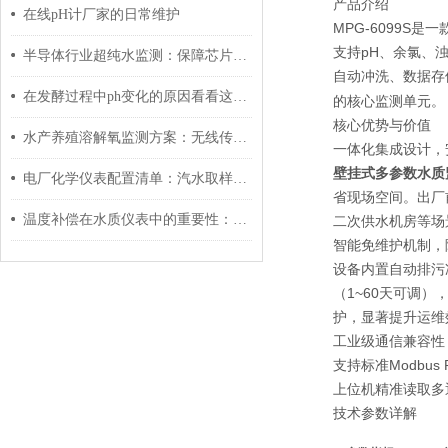
产品介绍
在线pH计厂家的日常维护
MPG-6099
支持pH、余氯、浊
半导体行业超纯水监测：保障芯片质量的关键环节
自动冲洗、数据存
在发酵过程中ph变化的原因看看这些吧
的核心监测单元。
核心优势与价值
水产养殖溶解氧监测方案：无线传感器与智慧渔业应用
一体化集成设计，
壁挂式多参数水质
电厂化学仪表配置清单：汽水取样→硅酸根→钠离子全链路方案
省现场空间。出厂
温度补偿在水质仪表中的重要性：pH计与电导率仪应用攻略
二次供水机房等场
智能免维护机制，
设备内置自动排污
（1~60天可调
护，显著提升运维
工业级通信兼容性
支持标准Modbus
上位机精准读取多
技术参数详解