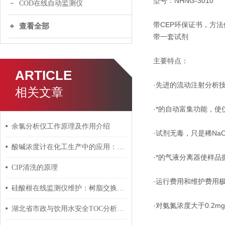
型号：NHNG-3010
COD在线自动监测仪
带CEP环保证书，方法依
查看全部
带一套试剂
主要特点：
ARTICLE
·先进的流动注射分析
相关文章
·*的自动富集功能，使仪
余氯分析仪工作原理及作用介绍
·试剂无毒，只是稀N
酸碱浓度计在化工生产中的应用：电感式与电磁式对比
·*的气液分离器使样
CIP清洗的原理
·运行费用和维护费用
硅酸根在线监测仪维护：树脂交换柱失效判断与更换时机
·对氨氮浓度大于0.2
湖北省市政与饮用水安全TOC分析仪应用探讨