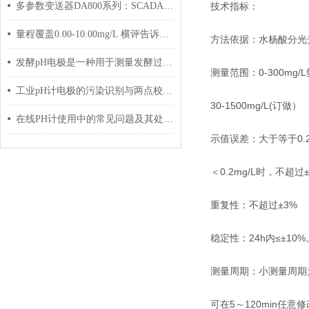
多参数变送器DA800系列：SCADA集成与数据采集实操指南
技术指标：
量程覆盖0.00-10.00mg/L 横评告诉你哪款设备适配所有水质场景
方法依据：水杨酸分光
发酵pH电极是一种用于测量发酵过程中酸碱度的电化学传感器
测量范围：0-300mg/L氨
工业pH计电极的污染识别与两点校准实操步骤
30-1500mg/L(订做）
在线PH计使用中的常见问题及其处理技巧
示值误差：大于等于0.2
＜0.2mg/L时，不超过±0
重复性：不超过±3%
稳定性：24h内≤±10%
测量周期：小测量周期
可在5～120min任意