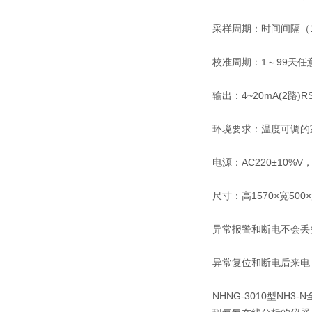
采样周期：时间间隔（1
校准周期：1～99天
输出：4~20mA(2路)RS
环境要求：温度可调的室
电源：AC220±10%V，
尺寸：高1570×宽500
异常报警和断电不会丢
异常复位和断电后来电
NHNG-3010型N