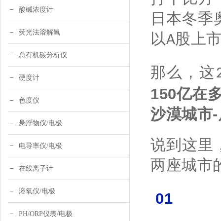
酸碱浓度计
日本冬季
荧光法溶解氧
以A股上
总有机碳分析仪
那么，这
硬度计
150亿
色度仪
沙漠城市
悬浮物仪/电极
说到这里
电导率仪/电极
两座城市
在线离子计
溶氧仪/电极
01
PH/ORP仪表/电极