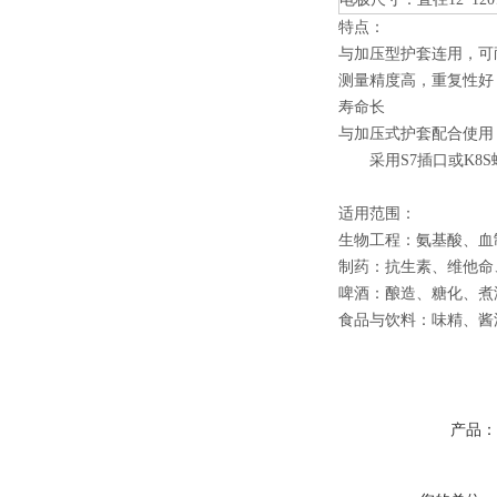
特点：
与加压型护套连用，可耐
测量精度高，重复性好
寿命长
与加压式护套配合使用
采用S7插口或
K8S
适用范围：
生物工程：氨基酸、血
制药：抗生素、维他命
啤酒：酿造、糖化、煮
食品与饮料：味精、酱
产品