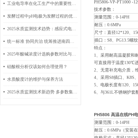
PH5806-VP-PT1000 -12
工业电导率在化工生产中的重要性及其测量方法
技术参数：
发酵过程中pH电极为发酵过程的优化和控制提供了可靠的工具
测量范围：0-14PH
耐压：0.
6
MPa
2025水质监测技术趋势：感应式电导率传感器如何让行业变革？
尺寸：直径12*120、15
插口：S
8
、PG13.5螺纹
统一标准 协同共治 统筹推进南四湖流域高水平保护和高质量发展
特点：
2025年酸碱浓度计选购参数对比与品牌推荐
1、
采用
耐高温
凝胶
和
可直接用于温度130
℃
硅酸根分析仪该如何合理使用？
2、无需补充电介质，
4、采用S
8
插口
、
K8S
水质酸度计的维护与保养方法
5、电极长度有120、15
2025水质监测技术新趋势 多参数集成化设备成行业刚需
6、与361L不锈钢护
PH5806
高温在线PH
测量范围：0-14PH
耐压：0.6MPa（安
电极尺寸：直径12*120