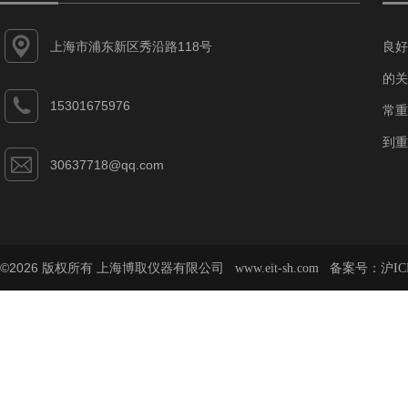
上海市浦东新区秀沿路118号
良好
的关
15301675976
常重
到重
30637718@qq.com
©2026 版权所有 上海博取仪器有限公司
备案号：
www.eit-sh.com
沪IC