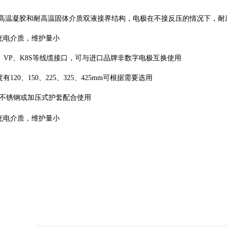
耐高温凝胶和耐高温固体介质双液接界结构，电极在不接反压的情况下，耐压0.
充电介质，维护量小
8、VP、K8S等线缆接口，可与进口品牌非数字电极互换使用
有120、150、225、325、425mm可根据需要选用
1 L不锈钢或加压式护套配合使用
充电介质，维护量小