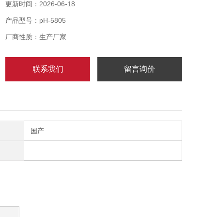
果准确，反应快速稳定应用范围广泛。
更新时间：2026-06-18
产品型号：pH-5805
厂商性质：生产厂家
联系我们
留言询价
国产