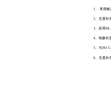
1、 釆用
2、无需补
3、采用S
4、电极长度
5、与36
6、无需补