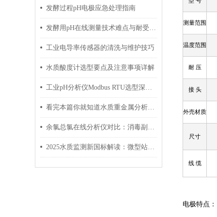
型 号
发酵过程pH电极应急处理指南
测量范围
发酵用pH在线测量技术难点与耐受高温高压灭菌的电极特殊维护指南
温度范围
工业电导率传感器的清洗与维护技巧
水质酸度计选型要点及注意事项详解
耐 压
工业pH分析仪Modbus RTU选型深度对比：国产vs进口，通讯参数才是核心差异
接 头
看完本篇你就知道水质重金属分析仪的特点有哪些了
外売材质
余氯总氯在线分析仪对比：消毒副产物监控方案详解
尺寸
2025水质监测新国标解读：微型站如何成为地表水监测主力？
线 缆
电极特点：