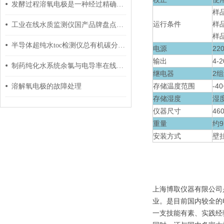
发酵过程溶氧电极是一种经过精确设计的电极
样品
运行条件
样
工业在线水质监测仪国产品牌盘点：谁才是真正的性价比之选？
样品
半导体超纯水toc检测仪总有机碳分析仪故障排查与维护指南
电源
220
输出
4-
制药纯化水系统余氯与电导率在线监测：传感器校准维护攻略
继电器
2
组
存储温度范围
-
40
溶解氧电极的故障处理
存储湿度
湿度
仪器尺寸
46
重量
约
安装方式
壁
上海博取仪器有限公司
业。是目前国内较全的
一支技能有素、实践经