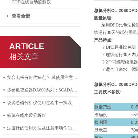
COD在线自动监测仪
总氯分析CL-2060DPD
查看全部
测量原理:
采用
DPD
比色法检
续运行
30
天的试剂用量
产品特点:
ARTICLE
? DPD
标准比色法
相关文章
?
连续运行
30
天内
? 2
个可编程
继电器
?
适合
自来水、
循
复合电极有何优缺点？ 其使用注意事项是什么？
总氯分析CL-2060DPD
多参数变送器DA800系列：SCADA集成与数据采集实操指南
主要技术参数:
说说总磷分析仪使用过程中干扰以及干扰消除方法
测量范围
0~
准确度
±
5
氨氮在线水质分析仪
检测限
0.0
浊度计的使用方法及注意事项你知道么
显示器
70
校正
使