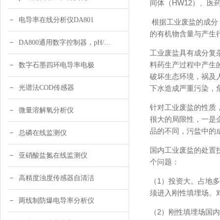
间体（HW12）、医
电导率在线分析仪DA801
根据工业废盐的成分
的有机物含量与产生行
DA800通用数字控制器，pH/DO/ORP多参数
工业废盐具有成分复杂
料药生产过程中产生
数字石墨四环电导率电极
破坏生态环境，祸及
光谱法COD传感器
下水造成严重污染，
针对工业废盐的性质
微量溶解氧分析仪
很大的局限性，一是
品的不同，污盐中的
总磷在线监测仪
国内工业废盐的处置
亚硝酸盐氮在线监测仪
个问题：
高精度浊度传感器自清洁
（1）投资大。占地多
须进入刚性填埋场。
两线制防爆电导率分析仪
（2）刚性填埋场国