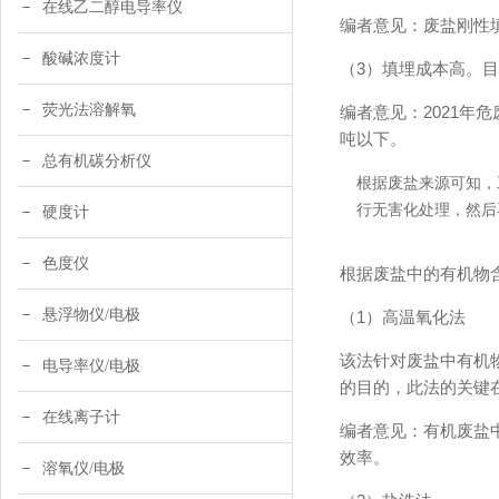
在线乙二醇电导率仪
编者意见：废盐刚性
酸碱浓度计
（3）填埋成本高。目
荧光法溶解氧
编者意见：2021年
吨以下。
总有机碳分析仪
根据废盐来源可知，
行无害化处理，然后
硬度计
色度仪
根据废盐中的有机物
悬浮物仪/电极
（1）高温氧化法
该法针对废盐中有机物
电导率仪/电极
的目的，此法的关键
在线离子计
编者意见：有机废盐
效率。
溶氧仪/电极