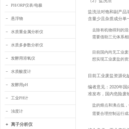
（2）盐洗法
PH/ORP仪表/电极
盐洗法对饱和副产品
含量少且杂质成分单
悬浮物
去除有机物得到的混
水质重金属分析仪
需要借助三元体系相
水质多参数分析仪
目前国内尚无工业废
发酵用溶氧仪
想实现工业废盐的资
水质酸度计
目前工业废盐资源化
发酵用pH
编者意见：2020
准发布，国内危险废
工业PH计
盐的熔点和沸点低，
浊度计
需要合理控制运行成
离子分析仪