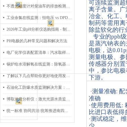
可连续监测超
不透光烟度计对柴油车的排放检测起到了哪些作用
离子含量。广
冶金、化工、
工业余氯在线监测：恒电压 vs DPD 比色法，从参数看两种路线怎么选
制药等需用离
除盐软化的行
2026年工业pH分析仪选购指南 - 制药行业GMP合规方案
专业的
ppb
PH电极的几种常见问题和解决方法
是蒸汽钠表的
电极，达0.01
电厂化学仪表配置清单：汽水取样→硅酸根→钠离子全链路方案
测量电极、参
传感器分别置
锅炉给水溶解氧在线监测：除氧器防腐蚀技术全解析
中，参比电极
了解以下几点帮助你更好地使用发酵过程pH电极
下游。
仪器特点：
石油化工防爆水质监测解决方案：从选型到实施的全流程指南
·测量准确:
准确
博取浊度分析仪：激光光源水质监测新革命
·使用费用低
统一标准 协同共治 统筹推进南四湖流域高水平保护和高质量发展
比进口表低得
·测试稳定，
少