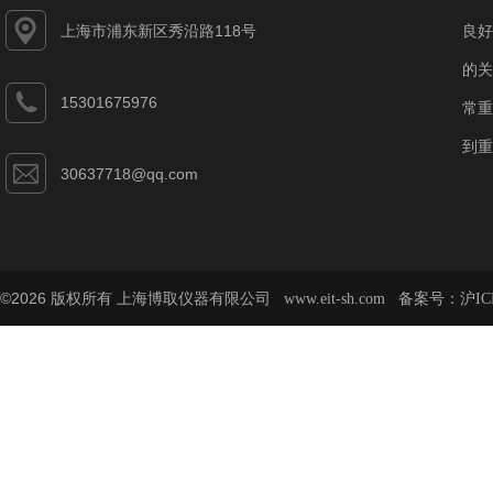
上海市浦东新区秀沿路118号
良好
的关
15301675976
常重
到重
30637718@qq.com
©2026 版权所有 上海博取仪器有限公司
备案号：
www.eit-sh.com
沪IC