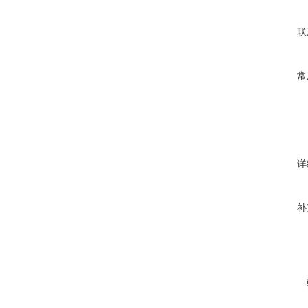
联
常
详
补