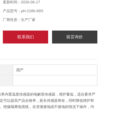
测量范围
更新时间：2026-06-17
操作温度范围
产品型号：pH-2186-K8S
耐压性
传感器长度
厂商性质：生产厂家
精度
电缆插头
联系我们
留言询价
内置温度补偿
测量介质
国产
液界内置温度传感器的电解质传感器，维护量低，适合要求严
定可以提高产品合格率，延长传感器寿命，同时降低维护和
。绝缘隔离电缆线，在溶液接地或不接地的情况下操作，均