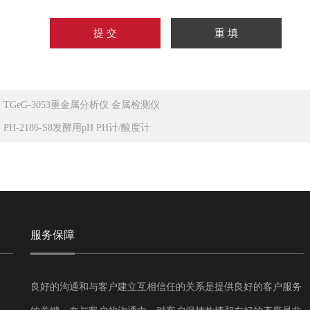
：
TGeG-3053重金属分析仪 金属检测仪
：
PH-2186-S8发酵用pH PH计/酸度计
服务保障
良好的沟通和与客户建立互相信任的关系是提供良好的客户服务