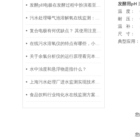
发酵用pH
发酵pH电极在发酵过程中扮演着至关重要的角色
温 度： 0
污水处理曝气池溶解氧在线监测：控制策略与节能优化
耐 压： 0
温 补： p
复合电极有何优缺点？ 其使用注意事项是什么？
尺 寸： 1
典型应用：
在线污水溶氧仪的特点有哪些，小编带你了解一下
关于余氯分析仪的运行原理看完本篇你就知道了
水中浊度和悬浮物是指什么？
上海污水处理厂进水监测实现技术突破，博取仪器参数系统助力智慧水务升级
食品饮料行业纯化水在线监测方案：GMP与FDA合规要求全覆盖
您
您