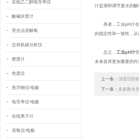
在线乙二醇电导率仪
计监测和调节废水的酸
酸碱浓度计
再者，工业pH计在产
荧光法溶解氧
的稳定性和一致性，从
总有机碳分析仪
总之，
工业pH计
硬度计
未来发挥更加重要的作
色度仪
上一条：
浊度仪的
悬浮物仪/电极
下一条：
多参数水
电导率仪/电极
在线离子计
溶氧仪/电极