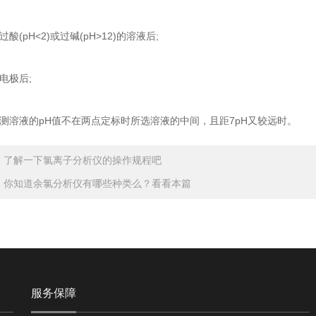
pH<2)或过碱(pH>12)的溶液后;
极后;
液的pH值不在两点定标时所选溶液的中间，且距7pH又较远时。
：
了解一下氯离子分析仪的操作规程吧
：
你知道余氯分析仪有哪些种类么？看看本篇
服务保障