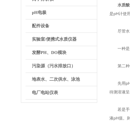
水质酸
pH电极
是pH计使
配件设备
尽管水质
实验室/便携式水质仪器
一种是p
发酵PH、DO模块
污染源（污水排放口）
第二种是p
地表水、二次供水、泳池
先用pH7
待测溶液呈
电厂电站仪表
若是手动调
液pH值。