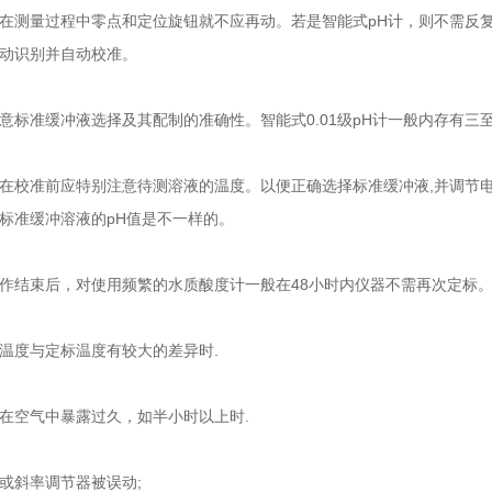
量过程中零点和定位旋钮就不应再动。若是智能式pH计，则不需反复
动识别并自动校准。
准缓冲液选择及其配制的准确性。智能式0.01级pH计一般内存有三至
准前应特别注意待测溶液的温度。以便正确选择标准缓冲液,并调节电
标准缓冲溶液的pH值是不一样的。
结束后，对使用频繁的水质酸度计一般在48小时内仪器不需再次定标。
度与定标温度有较大的差异时.
空气中暴露过久，如半小时以上时.
斜率调节器被误动;