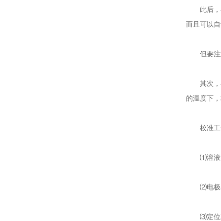
此后，在测
而且可以自
但要注意标
其次，在校
的温度下，
校准工作
⑴溶液温
⑵电极在
⑶定位或