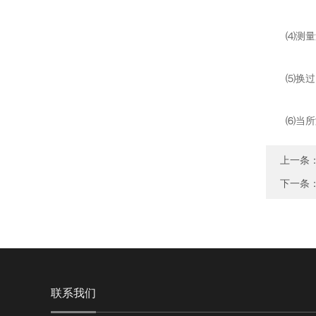
⑷测量过酸(
⑸换过电
⑹当所测溶
上一条
下一条
联系我们