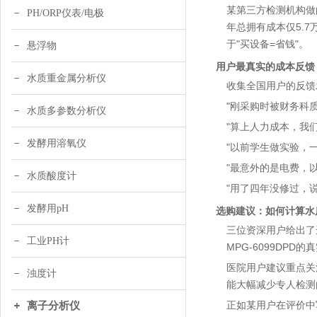
某第三方检测机构做的
PH/ORP仪表/电极
年总拥有成本仅5.7
于"买设备=省钱"。
悬浮物
用户最真实的成本反馈：
水质重金属分析仪
收集全国用户的反馈发
"刚采购时被财务科
水质多参数分析仪
"算上人力成本，我
发酵用溶氧仪
"以前学生做实验，
"最意外的是电费，以
水质酸度计
"用了四年没修过，
发酵用pH
选购建议：如何计算水
三位资深用户给出了
工业PH计
MPG-6099DPD
医院用户建议重点关
浊度计
能大幅减少专人检测
正如某用户在评价中
离子分析仪