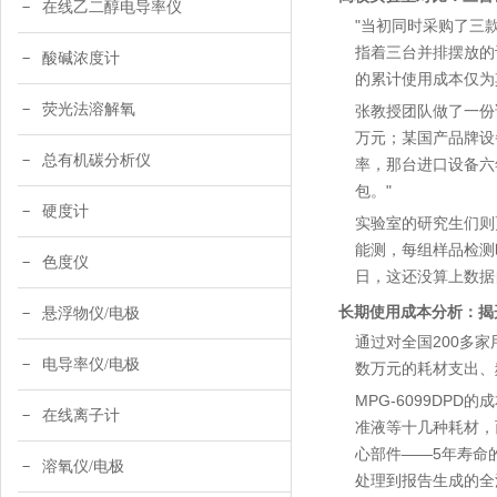
在线乙二醇电导率仪
"当初同时采购了三
指着三台并排摆放的
酸碱浓度计
的累计使用成本仅为
荧光法溶解氧
张教授团队做了一份
万元；某国产品牌设备
总有机碳分析仪
率，那台进口设备六
包。"
硬度计
实验室的研究生们则
能测，每组样品检测
色度仪
日，这还没算上数据
长期使用成本分析：揭
悬浮物仪/电极
通过对全国200多
电导率仪/电极
数万元的耗材支出、频
MPG-6099D
在线离子计
准液等十几种耗材，
心部件——5年寿命
溶氧仪/电极
处理到报告生成的全