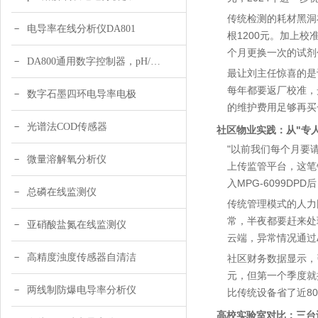
传统检测的耗材黑洞
电导率在线分析仪DA801
根1200元。加上校
个月更换一次的试剂
DA800通用数字控制器，pH/DO/ORP多参数
最让刘主任惊喜的是
每年都要返厂校准，光
数字石墨四环电导率电极
的维护费用足够再买
光谱法COD传感器
社区物业实践：从"专人
"以前我们每个月要请
微量溶解氧分析仪
上传监管平台，这笔
入MPG-6099D
总磷在线监测仪
传统管理模式的人力
常，半夜都要赶来处
亚硝酸盐氮在线监测仪
云端，异常情况通过
高精度浊度传感器自清洁
社区财务数据显示，引
元，但第一个季度就
两线制防爆电导率分析仪
比传统设备省了近80
高校实验室对比：三台