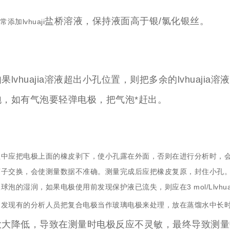
盐桥溶液，保持液面高于银/氯化银丝。
添加lvhuaji
果lvhuajia溶液超出小孔位置，则把多余的lvhuaj
泡，如有气泡要轻弹电极，把气泡*赶出。
中应把电极上面的橡皮剥下，使小孔露在外面，否则在进行分析时，会产生
子交换，会使测量数据不准确。测量完成后应把橡皮复原，封住小孔。电极经蒸
球泡的湿润，如果电极使用前发现保护液已流失，则应在3 mol/Llvh
发现有的分析人员把复合电极当作玻璃电极来处理，放在蒸馏水中长时间浸
大大降低，导致在测量时电极反应不灵敏，最终导致测量