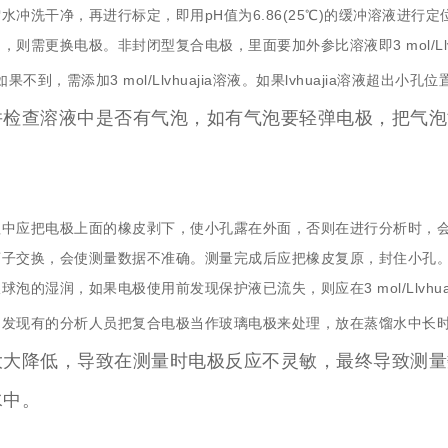
水冲洗干净，再进行标定，即用pH值为6.86(25℃)的缓冲溶液进
，则需更换电极。非封闭型复合电极，里面要加外参比溶液即3 mol/Llvhu
如果不到，需添加3 mol/Llvhuajia溶液。如果lvhuajia溶液超出小孔位置
并检查溶液中是否有气泡，如有气泡要轻弹电极，把气泡
中应把电极上面的橡皮剥下，使小孔露在外面，否则在进行分析时，会产生
子交换，会使测量数据不准确。测量完成后应把橡皮复原，封住小孔。电极经蒸
球泡的湿润，如果电极使用前发现保护液已流失，则应在3 mol/Llvh
发现有的分析人员把复合电极当作玻璃电极来处理，放在蒸馏水中长时间浸
大大降低，导致在测量时电极反应不灵敏，最终导致测量
水中。