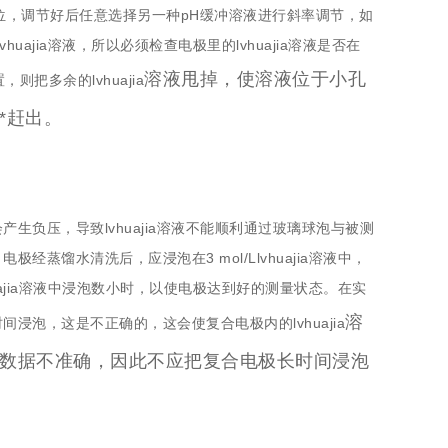
行定位，调节好后任意选择另一种pH缓冲溶液进行斜率调节，如
ajia溶液，所以必须检查电极里的lvhuajia溶液是否在
溶液甩掉，使溶液位于小孔
，则把多余的lvhuajia
*赶出。
负压，导致lvhuajia溶液不能顺利通过玻璃球泡与被测
馏水清洗后，应浸泡在3 mol/Llvhuajia溶液中，
uajia溶液中浸泡数小时，以使电极达到好的测量状态。在实
溶
泡，这是不正确的，这会使复合电极内的lvhuajia
数据不准确，因此不应把复合电极长时间浸泡