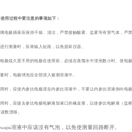
在
使用
过程中要
注意
的事项如下：
璃电极插座应保持干燥、清洁，严禁接触酸雾、盐雾等有害气体，严禁
进行测量时，应将输入短路，以免损坏仪器。
电极或久置不用的电极在使用前，必须在蒸馏水中浸泡数小时。使电极
量时，电极球泡应全部浸入被测溶液中。
用时，应使内参比电极浸在内参比溶液中，不要让内参比溶液倒向电极
用时，应拔去参比电极电解液加液口的橡皮塞，以使参比电解液（盐桥
成读数漂移。
溶液中应该没有气泡，以免使测量回路断开。
ajia