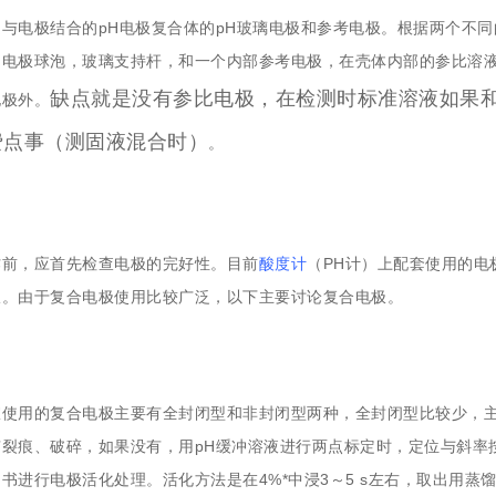
是与电极结合的pH电极复合体的pH玻璃电极和参考电极。根据两个不
。电极球泡，玻璃支持杆，和一个内部参考电极，在壳体内部的参比溶液
缺点就是没有参比电极，在检测时标准溶液如果
电极外。
费点事（测固液混合时）
。
作前，应首先检查电极的完好性。目前
酸度计
（PH计）上配套使用的电
极。由于复合电极使用比较广泛，以下主要讨论复合电极。
室使用的复合电极主要有全封闭型和非封闭型两种，全封闭型比较少，
裂痕、破碎，如果没有，用pH缓冲溶液进行两点标定时，定位与斜率
书进行电极活化处理。活化方法是在4%*中浸3～5 s左右，取出用蒸馏水