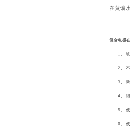
在蒸馏
复合电极
1、 玻
2、 不
3、 新
4、 测
5、 使
6、 使