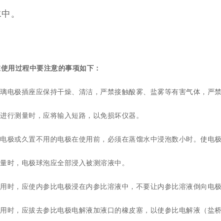
水中。
在
使用
过程中要
注意
的事项如下：
璃电极插座应保持干燥、清洁，严禁接触酸雾、盐雾等有害气体，严禁
进行测量时，应将输入短路，以免损坏仪器。
电极或久置不用的电极在使用前，必须在蒸馏水中浸泡数小时。使电极
量时，电极球泡应全部浸入被测溶液中。
用时，应使内参比电极浸在内参比溶液中，不要让内参比溶液倒向电极
用时，应拔去参比电极电解液加液口的橡皮塞，以使参比电解液（盐桥