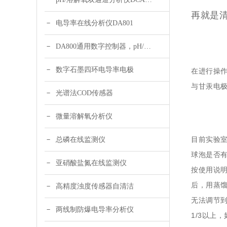
再就是
电导率在线分析仪DA801
DA800通用数字控制器，pH/DO/ORP多参数
数字石墨四环电导率电极
在进行操
与甘汞电
光谱法COD传感器
微量溶解氧分析仪
目前实验
总磷在线监测仪
球泡是否有
亚硝酸盐氮在线监测仪
按使用说明
后，用蒸馏
高精度浊度传感器自清洁
无法调节到
两线制防爆电导率分析仪
1/3以上，