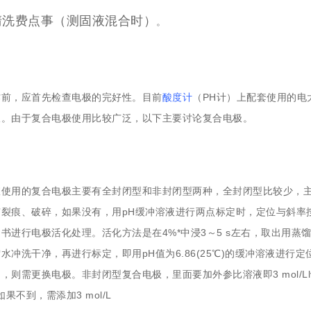
清洗费点事（测固液混合时）
。
作前，应首先检查电极的完好性。目前
酸度计
（PH计）上配套使用的
极。由于复合电极使用比较广泛，以下主要讨论复合电极。
室使用的复合电极主要有全封闭型和非封闭型两种，全封闭型比较少，
裂痕、破碎，如果没有，用pH缓冲溶液进行两点标定时，定位与斜率
书进行电极活化处理。活化方法是在4%*中浸3～5 s左右，取出用蒸馏水
水冲洗干净，再进行标定，即用pH值为6.86(25℃)的缓冲溶液进
，则需更换电极。非封闭型复合电极，里面要加外参比溶液即3 mol/Llvhu
如果不到，需添加3 mol/L