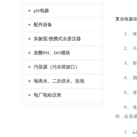
pH电极
复合电极
配件设备
1、 玻
实验室/便携式水质仪器
2、 不
发酵PH、DO模块
3、 新
污染源（污水排放口）
4、 测
地表水、二次供水、泳池
5、 使
电厂电站仪表
6、 使
则，会造
7、 lvhu