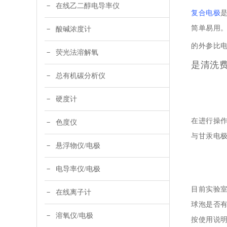
在线乙二醇电导率仪
复合电极
简单易用
酸碱浓度计
的外参比
荧光法溶解氧
是清洗
总有机碳分析仪
硬度计
在进行操
色度仪
与甘汞电
悬浮物仪/电极
电导率仪/电极
目前实验
在线离子计
球泡是否有
溶氧仪/电极
按使用说明