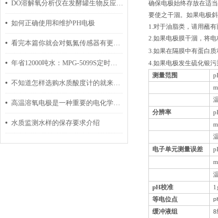
DO溶解氧分析仪在发酵罐生物反应器中的应用：实时监控与工艺优化
确保电极始终存放在适当
要使之干涸。如果电极斜
如何正确使用和维护PH电极
1.
对于油脂类，请用蘸有
2.
如果电极膜干涸，将电
看完本篇你就会对氨氮传感器有更多了解
3.
如果在隔膜中有蛋白质
年省12000吨水：MPG-5099S定时取水技术实测
4.
如果电极发生硫化银污
测量范围
p
不知道怎样选购水质酸度计的就来看看这些吧
m
高温溶氧电极是一种重要的电化学传感器
分辨率
p
水质监测水样的保存要求介绍
m
电子单元测量误差
p
m
pH
校准
等电位点
p
缓冲液组
8