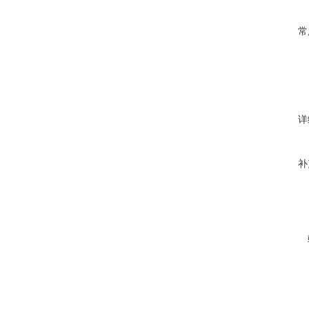
常
详
补