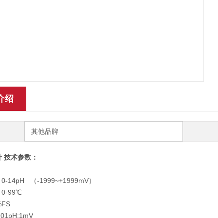
介绍
其他品牌
计 技术参数：
0-14pH （-1999~+1999mV）
：
0-99℃
%FS
.01pH;1mV