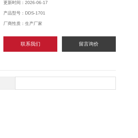
合和行业中的 PH 酸碱度测量。
更新时间：2026-06-17
产品型号：DDS-1701
厂商性质：生产厂家
联系我们
留言询价