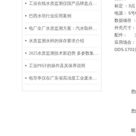
工业在线水质监测仪国产品牌盘点：谁才是真正的性价比之选？
标定
 ：
3点
电源：
5号
巴西水培行业应用案例
数据储存
 
外壳尺寸：
电厂全厂水质监测方案：汽水取样+冷凝水+锅炉水全链路
配件：
水质监测水样的保存要求介绍
应用场合：
DDS-1
2025水质监测技术新趋势 多参数集成化设备成行业刚需
工业PH计的操作及其保养说明
电导率仪在广东省高浊度工业废水处理中的技术实证
您
您
联