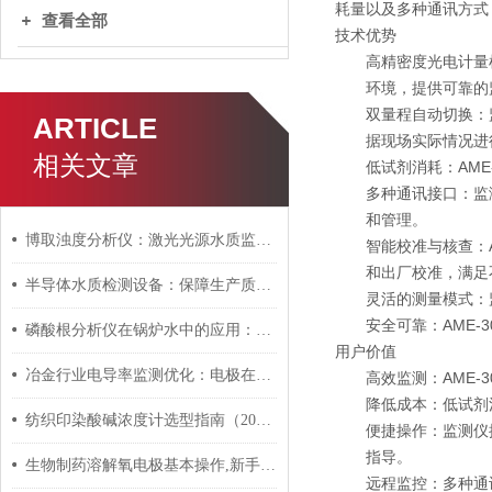
耗量以及多种通讯方式
查看全部
技术优势
高精密度光电计量
环境，提供可靠的
双量程自动切换：监
ARTICLE
据现场实际情况进
相关文章
低试剂消耗：AM
多种通讯接口：监测
和管理。
博取浊度分析仪：激光光源水质监测新革命
智能校准与核查：
和出厂校准，满足
半导体水质检测设备：保障生产质量的利器
灵活的测量模式：
安全可靠：AME
磷酸根分析仪在锅炉水中的应用：缓蚀剂加药控制策略
用户价值
冶金行业电导率监测优化：电极在钢铁厂工艺稳定性中的技术实现与成本控制
高效监测：AME
降低成本：低试剂
纺织印染酸碱浓度计选型指南（2026）：染色整理工艺监测方案
便捷操作：监测仪
指导。
生物制药溶解氧电极基本操作,新手不得不看
远程监控：多种通