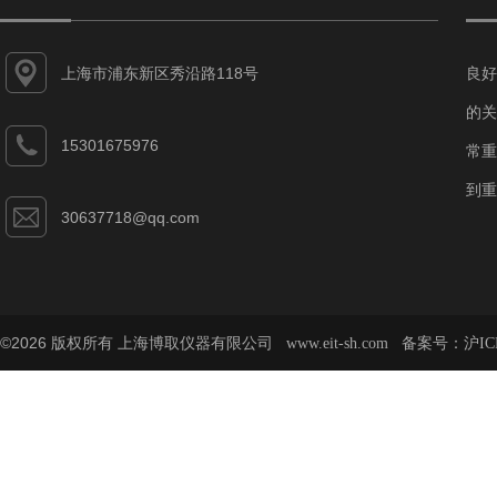
上海市浦东新区秀沿路118号
良好
的关
15301675976
常重
到重
30637718@qq.com
©2026 版权所有 上海博取仪器有限公司
备案号：
www.eit-sh.com
沪IC