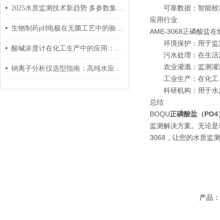
可靠数据：智能校
2025水质监测技术新趋势 多参数集成化设备成行业刚需
应用行业
生物制药pH电极在无菌工艺中的验证与合规性应用
AME-3068正磷酸
环境保护：用于监
酸碱浓度计在化工生产中的应用：电感式与电磁式对比
污水处理：在生活
农业灌溉：监测灌
钠离子分析仪选型指南：高纯水应用场景与关键技术指标
工业生产：在化工
科研机构：用于水
总结
BOQU
正磷酸盐（PO
监测解决方案。无论是环
3068，让您的水质监
产品