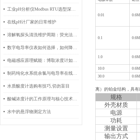
工业pH分析仪Modbus RTU选型深度对比：国产vs进口，通讯参数才是核心差异
0.01
0.6M
在线pH计厂家的日常维护
溶解氧探头清洗维护周期：荧光法与极谱法膜头保养对比指南
0.1
0.6M
数字电导率仪表如何选择，如何降低反渗透出水电导率偏高？
1.0
0.6M
电磁感应原理赋能：博取浓度计如何避免腐蚀与结垢？
10.0
0.6M
制药纯化水系统余氯与电导率在线监测：传感器校准维护攻略
30.0
0.6M
水质酸度计选购有技巧,切勿盲目
离）的铂金结构，具有
规格
酸碱浓度计的工作原理与核心技术解析
外壳材质
水中的悬浮物测定方法
电源
功耗
测量设置
输出方式