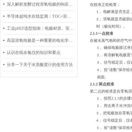
深入解析发酵过程溶氧电极的响应机制与膜渗透特性
在校准之前检查：
电解液是否充足
1，
半导体超纯水在线监测：TOC+溶解氧+电导率三参数方案
溶氧膜是否破损
2，
时（极化时间）。
工业pH计选型指南：电极材质、安装方式和维护周期全对比
2.1.1
一点校准
高温溶氧电极是一种重要的电化学传感器
在被水蒸气饱和的空气中
确保电极膜洁净
1，
认识在线余氯仪的知识和要点
将溶解氧电极置
2，
信号稳定后，仪
3，
分享一下关于水质酸度计的使用方法
按
“读数"保存
4，
画面。
2.1.2
两点校准
第二点的校准是在零氧溶
按照
2.1.1
的步骤
1，
用去离子水冲洗
2，
把电极放在零氧
3，
信号稳定后，仪
4，
按
“读数"保存
5，