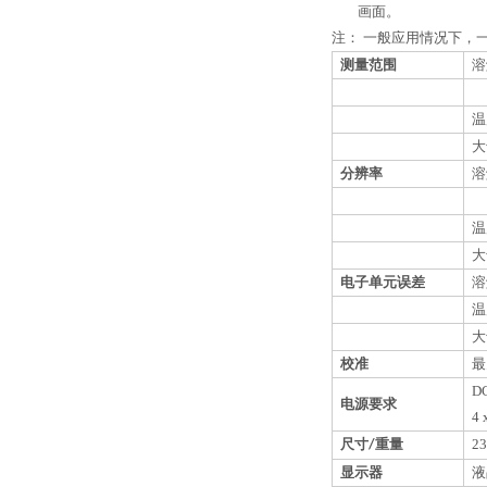
画面。
注：
一般应用情况下，
测量范围
溶
温
大
分辨率
溶
温
大
电子单元误差
溶
温
大
校准
最
D
电源要求
4
尺寸
重量
23
/
显示器
液